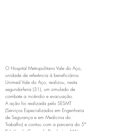
Expo Usipa começa nesta
quarta-feira (8) e reafirma
protagonismo como a maior
feira de comércio, indústria e
prestação de serviços de Minas
Gerais
O Hospital Metropolitano Vale do Aço, 
unidade de referência à beneficiários 
Unimed Vale do Aço, realizou, nesta 
segunda-feira (31), um simulado de 
combate a incêndio e evacuação. 
Projeto abre inscrições para
A ação foi realizada pelo SESMT 
formar grupo de teatro cristão
(Serviços Especializados em Engenharia 
no Vale do Aço
de Segurança e em Medicina do 
Trabalho) e contou com a parceria do 5° 