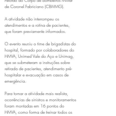
Pelotão do Corpo de Bombeiros Militar 
de Coronel Fabriciano (CBMMG).
A atividade não interrompeu os 
atendimentos e a rotina de pacientes, 
que foram previamente informados.
O evento reuniu o time de brigadistas do 
hospital, formado por colaboradores do 
Série MPB abre temporada de
HMVA, Unimed Vale do Aço e Unimag, 
shows em Ipatinga com Flávio
que se submeteram a instruções sobre 
Venturini
retirada de pacientes, atendimento pré-
hospitalar e evacuação em casos de 
emergência.
Para tornar a atividade mais realista, 
ocorrências de sinistros e monitoramentos 
foram montadas em 16 pontos do 
HMVA, como forma de treinar todos os 