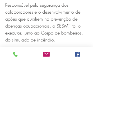
Responsável pela segurança dos 
colaboradores e o desenvolvimento de 
ações que auxiliem na prevenção de 
doenças ocupacionais, o SESMT foi o 
executor, junto ao Corpo de Bombeiros, 
do simulado de incêndio.
Integrando o treinamento anual de 
urgência e emergência, o exercício 
proporcionou uma experiência prática e 
realista de combate a incêndios de 
grandes proporções dentro da unidade 
hospitalar.
“Além da evacuação e dos 
procedimentos de combate ao fogo, 
simulamos também a redução de 
visibilidade com o uso de fumaça 