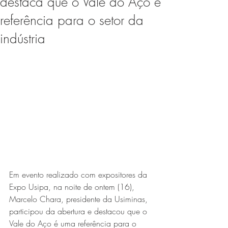
destaca que o Vale do Aço é
Expo Usipa começa nesta
referência para o setor da
quarta-feira (8) e reafirma
indústria
protagonismo como a maior
feira de comércio, indústria e
prestação de serviços de Minas
Gerais
Exposição “O Silêncio das
Em evento realizado com expositores da 
Expo Usipa, na noite de ontem (16), 
Coisas” da artista visual Luiza
Marcelo Chara, presidente da Usiminas, 
Drumond
participou da abertura e destacou que o 
Vale do Aço é uma referência para o 