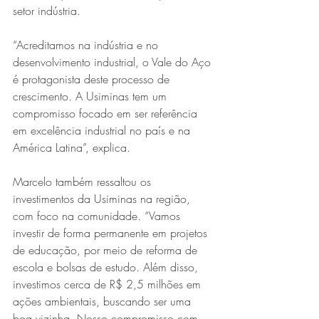
setor indústria.
“Acreditamos na indústria e no 
desenvolvimento industrial, o Vale do Aço 
é protagonista deste processo de 
crescimento. A Usiminas tem um 
compromisso focado em ser referência 
em excelência industrial no país e na 
Série MPB abre temporada de
América Latina”, explica.
shows em Ipatinga com Flávio
Marcelo também ressaltou os 
Venturini
investimentos da Usiminas na região, 
com foco na comunidade. “Vamos 
investir de forma permanente em projetos 
de educação, por meio de reforma de 
escola e bolsas de estudo. Além disso, 
investimos cerca de R$ 2,5 milhões em 
ações ambientais, buscando ser uma 
boa vizinha. Nosso compromisso com 