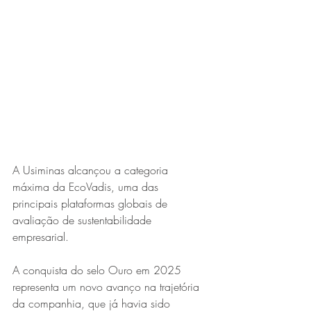
Expo Usipa começa nesta
quarta-feira (8) e reafirma
protagonismo como a maior
feira de comércio, indústria e
prestação de serviços de Minas
Gerais
A Usiminas alcançou a categoria 
máxima da EcoVadis, uma das 
principais plataformas globais de 
avaliação de sustentabilidade 
Projeto abre inscrições para
empresarial.
formar grupo de teatro cristão
A conquista do selo Ouro em 2025 
no Vale do Aço
representa um novo avanço na trajetória 
da companhia, que já havia sido 