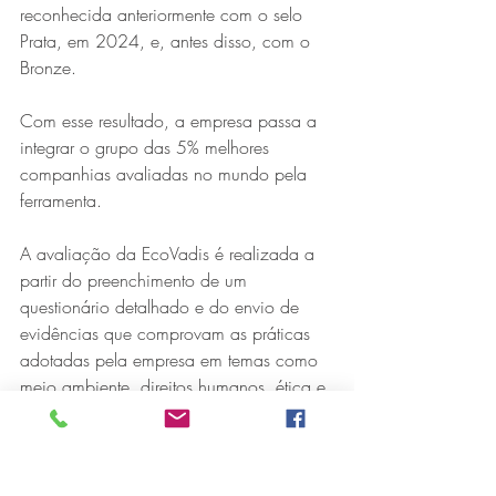
reconhecida anteriormente com o selo 
Prata, em 2024, e, antes disso, com o 
Bronze.
Com esse resultado, a empresa passa a 
integrar o grupo das 5% melhores 
companhias avaliadas no mundo pela 
ferramenta.
Série MPB abre temporada de
A avaliação da EcoVadis é realizada a 
shows em Ipatinga com Flávio
partir do preenchimento de um 
Venturini
questionário detalhado e do envio de 
evidências que comprovam as práticas 
adotadas pela empresa em temas como 
meio ambiente, direitos humanos, ética e 
compras sustentáveis.
A participação na plataforma atende à 
demanda de clientes da Usiminas que 