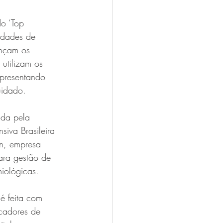
o ‘Top 
idades de 
nçam os 
 utilizam os 
apresentando 
uidado.
ada pela 
siva Brasileira 
n, empresa 
ara gestão de 
miológicas.
 feita com 
cadores de 