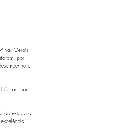
Minas Gerais 
staram, por 
 desempenho e 
TI Coronariana 
a do estado a 
 excelência 