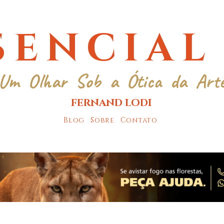
SENCIAL
Um Olhar Sob a Ótica da Art
FERNAND LODI
Blog
Sobre
Contato