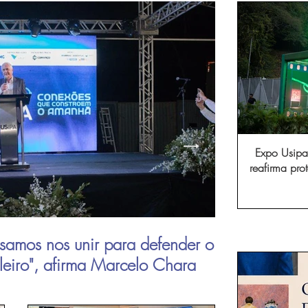
Expo Usipa 
reafirma pr
comércio, in
samos nos unir para defender o
Aperam inau
ileiro", afirma Marcelo Chara
viagens de