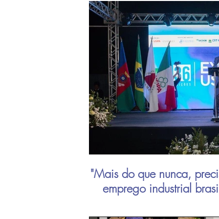
"Mais do que nunca, preci
emprego industrial bras