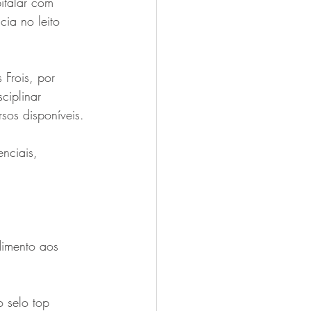
italar com 
ia no leito 
Frois, por 
ciplinar 
sos disponíveis.
nciais, 
imento aos 
 selo top 