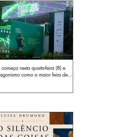
começa nesta quarta-feira (8) e
otagonismo como a maior feira de
dústria e prestação de serviços de
Minas Gerais
gura novo acesso e elimina mais de 15 mil
 caminhões por ano pelas vias de Timóteo