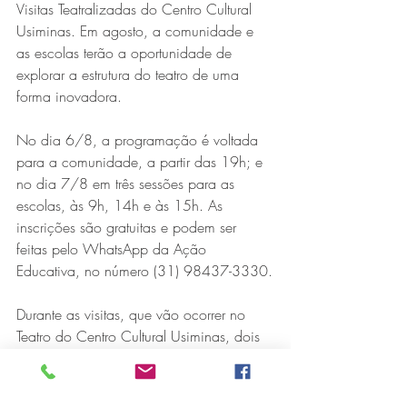
Visitas Teatralizadas do Centro Cultural 
Usiminas. Em agosto, a comunidade e 
as escolas terão a oportunidade de 
explorar a estrutura do teatro de uma 
forma inovadora.
No dia 6/8, a programação é voltada 
para a comunidade, a partir das 19h; e 
no dia 7/8 em três sessões para as 
escolas, às 9h, 14h e às 15h. As 
inscrições são gratuitas e podem ser 
feitas pelo WhatsApp da Ação 
Educativa, no número (31) 98437-3330.
Durante as visitas, que vão ocorrer no 
Teatro do Centro Cultural Usiminas, dois 
atores vão conduzir o público em uma 
exploração detalhada do teatro, 
utilizando um texto lúdico que compara 