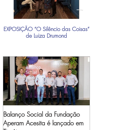
EXPOSIÇÃO “O Silêncio das Coisas”
"Mais do que nu
de Luiza Drumond
industrial brasil
Balanço Social da Fundação
Aperam Acesita é lançado em