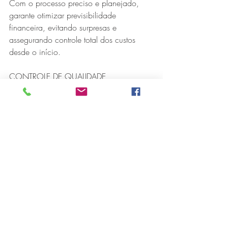
Com o processo preciso e planejado, 
garante otimizar previsibilidade 
financeira, evitando surpresas e 
assegurando controle total dos custos 
desde o início.
CONTROLE DE QUALIDADE
O processo industrializado garante um 
controle de qualidade rigoroso, com 
precisão milimétrica e sem dependência 
de mão de obra artesanal.
IMPLANTAÇÃO ECONOMICA
A leveza dos módulos permite fundações 
simplificadas, reduzindo custos, tempo 
de obra e impacto no terreno, garantindo 
uma implantação mais ágil e econômica.