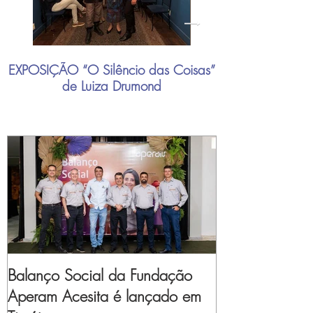
EXPOSIÇÃO “O Silêncio das Coisas”
"Mais do que nu
de Luiza Drumond
industrial brasil
Balanço Social da Fundação
Aperam Acesita é lançado em