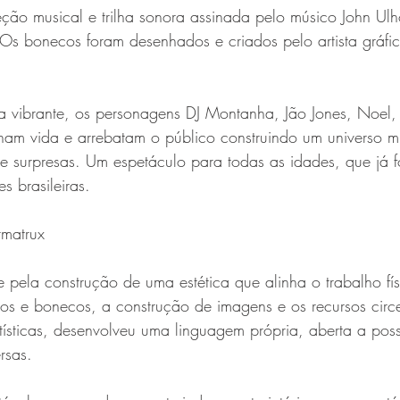
eção musical e trilha sonora assinada pelo músico John Ul
 Os bonecos foram desenhados e criados pelo artista gráf
a vibrante, os personagens DJ Montanha, Jão Jones, Noel, 
am vida e arrebatam o público construindo um universo mu
e surpresas. Um espetáculo para todas as idades, que já f
 brasileiras.
rmatrux
 pela construção de uma estética que alinha o trabalho fís
os e bonecos, a construção de imagens e os recursos circe
rtísticas, desenvolveu uma linguagem própria, aberta a poss
rsas.