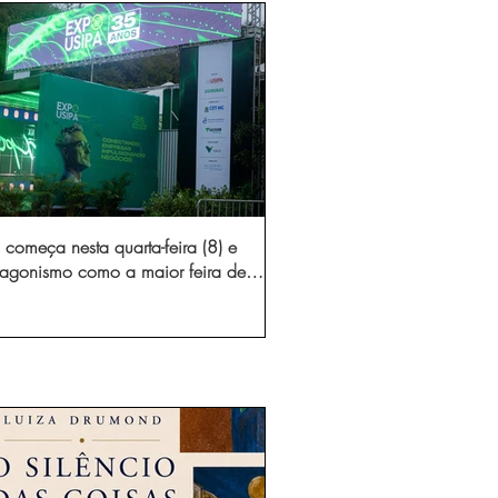
começa nesta quarta-feira (8) e
otagonismo como a maior feira de
dústria e prestação de serviços de
Minas Gerais
gura novo acesso e elimina mais de 15 mil
 caminhões por ano pelas vias de Timóteo