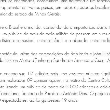
culos encenados, construindo uma trajetória e um repertór
 apresentar em vários países, em todos os estados brasilei
erior do estado de Minas Gerais. 
re o Brasil e o mundo, consolidando a importância das art
do um público de mais de meio milhão de pessoas em suas 
ro físico e o musical, entre o infantil e o absurdo, entre tra
espetáculo, além das composições de Bob Faria e John Ulhô
de Nelson Motta e Tenho de Sandro de America e Oscar A
ça encerra sua 19ª edição mais uma vez com número signifi
am realizadas 09 apresentações, no teatro do Centro Cultu
totalizando um público de cerca de 5.000 crianças e adole
 Fabriciano, Santana do Paraiso e Antônio Dias. O projeto
 espectadores, ao longo desses 19 anos.