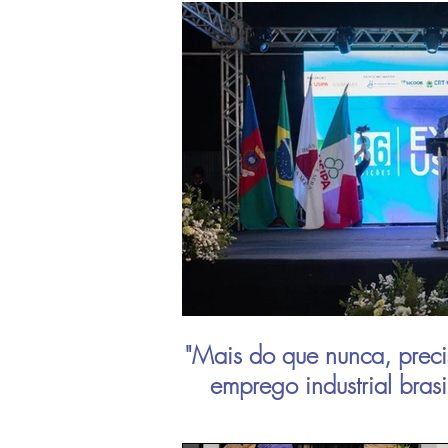
"Mais do que nunca, preci
emprego industrial bras