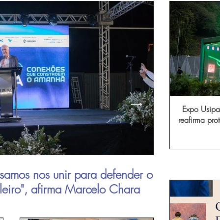
Expo Usipa 
reafirma pr
comércio, in
samos nos unir para defender o
Aperam inau
ileiro", afirma Marcelo Chara
viagens de