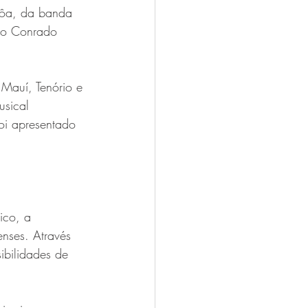
hôa, da banda 
ico Conrado 
Mauí, Tenório e 
sical 
oi apresentado 
ico, a 
nses. Através 
ibilidades de 