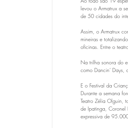
Ao todo são 19 espetá
levou o Armatrux a se
de 50 cidades do int
Assim, o Armatrux cor
mineiras e totalizan
oficinas. Entre o teat
Na trilha sonora do 
como Dancin’ Days, 
E o Festival da Crian
Durante a semana for
Teatro Zélia Olguin, 
de Ipatinga, Coronel
expressiva de 95.000