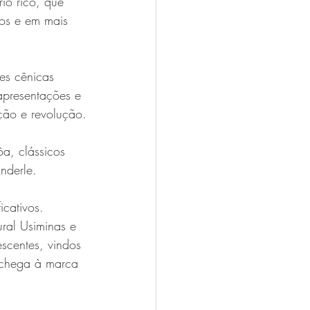
io rico, que 
ros e em mais 
es cênicas 
apresentações e 
dição e revolução.
a, clássicos 
nderle. 
cativos. 
ral Usiminas e 
scentes, vindos 
 chega à marca 