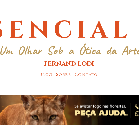
SENCIAL
Um Olhar Sob a Ótica da Art
FERNAND LODI
Blog
Sobre
Contato