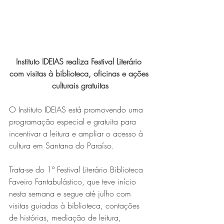
Expo Usipa começa nesta
quarta-feira (8) e reafirma
protagonismo como a maior
feira de comércio, indústria e
Instituto IDEIAS realiza Festival Literário 
prestação de serviços de Minas
com visitas à biblioteca, oficinas e ações 
Gerais
culturais gratuitas
O Instituto IDEIAS está promovendo uma 
programação especial e gratuita para 
incentivar a leitura e ampliar o acesso à 
cultura em Santana do Paraíso.
Exposição “O Silêncio das
Trata-se do 1º Festival Literário Biblioteca 
Faveiro Fantabulástico, que teve início 
Coisas” da artista visual Luiza
nesta semana e segue até julho com 
Drumond
visitas guiadas à biblioteca, contações 
de histórias, mediação de leitura, 