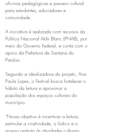
oficinas pedagógicas e passeio cultural 
para estudantes, educadores e 
comunidade.
A iniciativa é realizada com recursos da 
Política Nacional Aldir Blanc (PNAB), por 
meio do Governo Federal, e conta com o 
apoio da Prefeitura de Santana do 
Paraíso.
Série MPB abre temporada de
shows em Ipatinga com Flávio
Segundo a idealizadora do projeto, Ana 
Venturini
Paula Lopes, o Festival busca fortalecer o 
hábito da leitura e aproximar a 
população dos espaços culturais do 
município.
“Nosso objetivo é incentivar a leitura, 
estimular a criatividade, o lúdico e o 
acesso gratuito às atividades culturais.