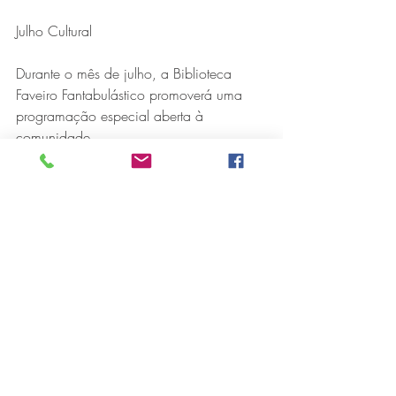
Julho Cultural
Durante o mês de julho, a Biblioteca 
Faveiro Fantabulástico promoverá uma 
programação especial aberta à 
comunidade.
Aos sábados, das 13h às 17h, serão 
realizadas contações de histórias, 
leituras, empréstimos de livros, atividades 
pedagógicas com a temática dos 17 
Objetivos de Desenvolvimento Sustentável 
da Organização das Nações Unidas 
(ONU), além da brinquedoteca aberta 
com diversos jogos e atividades.  
Outra ação prevista é um passeio cultural 
ao cinema para cerca de 200 alunos da 