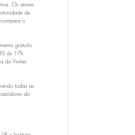
tiva. Os atores 
ortunidade de 
e compara o 
mento gratuito 
h30 às 17h.
a do Visitas 
mando todas as 
astidores do 
8 o Instituto 