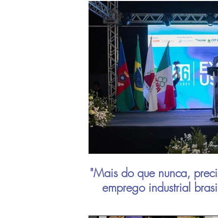
"Mais do que nunca, preci
emprego industrial bras