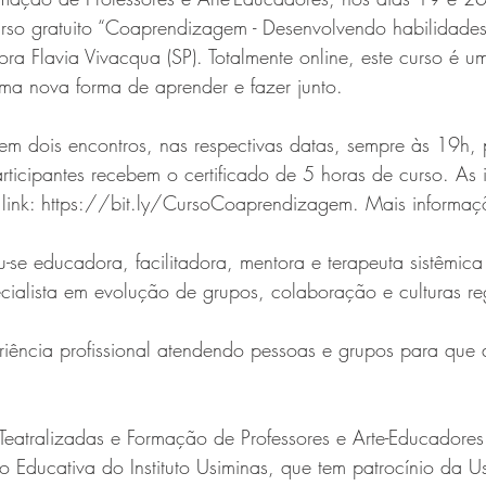
urso gratuito “Coaprendizagem - Desenvolvendo habilidades
ra Flavia Vivacqua (SP). Totalmente online, este curso é u
uma nova forma de aprender e fazer junto. 
em dois encontros, nas respectivas datas, sempre às 19h, 
rticipantes recebem o certificado de 5 horas de curso. As i
o link: https://bit.ly/CursoCoaprendizagem. Mais informaç
u-se educadora, facilitadora, mentora e terapeuta sistêmica
ialista em evolução de grupos, colaboração e culturas reg
iência profissional atendendo pessoas e grupos para que
Teatralizadas e Formação de Professores e Arte-Educadores
Educativa do Instituto Usiminas, que tem patrocínio da Us