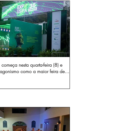
começa nesta quarta-feira (8) e
otagonismo como a maior feira de
dústria e prestação de serviços de
Minas Gerais
gura novo acesso e elimina mais de 15 mil
 caminhões por ano pelas vias de Timóteo