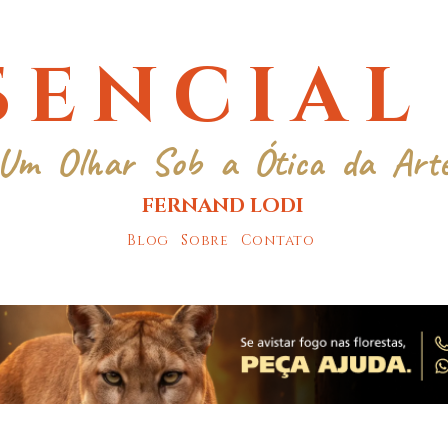
SENCIAL
Um Olhar Sob a Ótica da Art
FERNAND LODI
Blog
Sobre
Contato