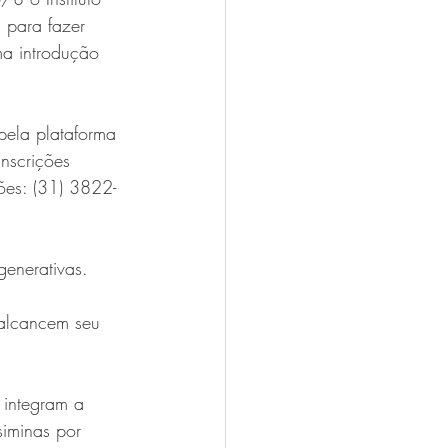
 para fazer 
ma introdução 
pela plataforma 
nscrições 
ões: (31) 3822-
 
enerativas. 
 alcancem seu 
 integram a 
iminas por 