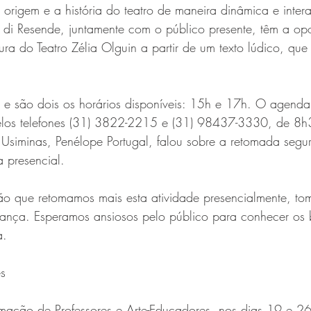
rigem e a história do teatro de maneira dinâmica e intera
a di Resende, juntamente com o público presente, têm a op
utura do Teatro Zélia Olguin a partir de um texto lúdico, qu
re e são dois os horários disponíveis: 15h e 17h. O agenda
elos telefones (31) 3822-2215 e (31) 98437-3330, de 8
o Usiminas, Penélope Portugal, falou sobre a retomada segur
a presencial. 
ção que retomamos mais esta atividade presencialmente, to
ança. Esperamos ansiosos pelo público para conhecer os b
a.
es
mação de Professores e Arte-Educadores, nos dias 19 e 26/