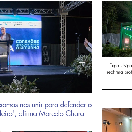
Expo Usipa 
reafirma pr
comércio, in
samos nos unir para defender o
Aperam inau
ileiro", afirma Marcelo Chara
viagens de