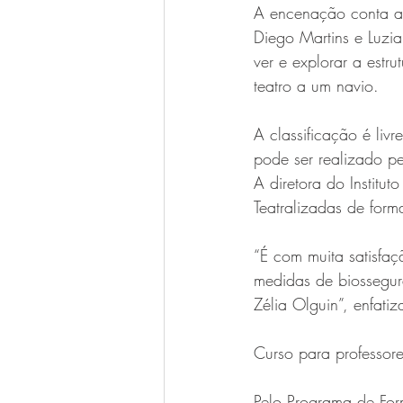
A encenação conta a o
Diego Martins e Luzi
ver e explorar a estr
teatro a um navio. 
A classificação é liv
pode ser realizado p
A diretora do Institut
Teatralizadas de form
“É com muita satisfa
medidas de biossegur
Zélia Olguin”, enfatiz
Curso para professor
Pelo Programa de For