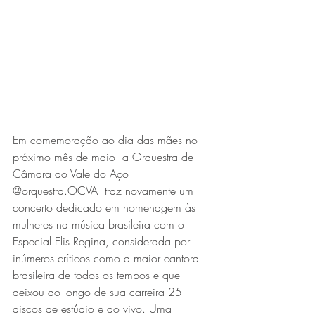
Expo Usipa começa nesta
quarta-feira (8) e reafirma
protagonismo como a maior
feira de comércio, indústria e
prestação de serviços de Minas
Gerais
Em comemoração ao dia das mães no 
próximo mês de maio  a Orquestra de 
Câmara do Vale do Aço 
@orquestra.OCVA  traz novamente um 
concerto dedicado em homenagem às 
mulheres na música brasileira com o 
Projeto abre inscrições para
Especial Elis Regina, considerada por 
inúmeros críticos como a maior cantora 
formar grupo de teatro cristão
brasileira de todos os tempos e que 
no Vale do Aço
deixou ao longo de sua carreira 25 
discos de estúdio e ao vivo. Uma 