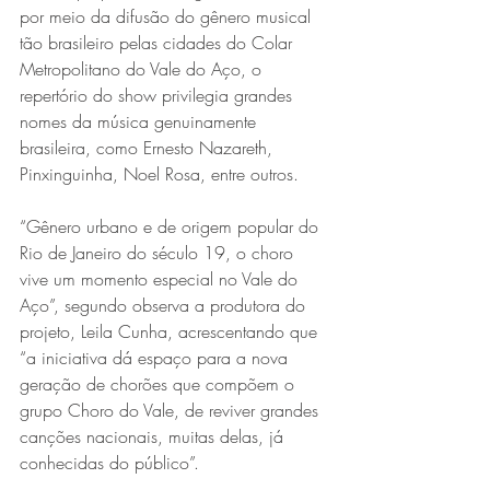
por meio da difusão do gênero musical 
tão brasileiro pelas cidades do Colar 
Metropolitano do Vale do Aço, o 
repertório do show privilegia grandes 
nomes da música genuinamente 
brasileira, como Ernesto Nazareth, 
Pinxinguinha, Noel Rosa, entre outros.
Série MPB abre temporada de
“Gênero urbano e de origem popular do 
Rio de Janeiro do século 19, o choro 
shows em Ipatinga com Flávio
vive um momento especial no Vale do 
Venturini
Aço”, segundo observa a produtora do 
projeto, Leila Cunha, acrescentando que 
“a iniciativa dá espaço para a nova 
geração de chorões que compõem o 
grupo Choro do Vale, de reviver grandes 
canções nacionais, muitas delas, já 
conhecidas do público”. 