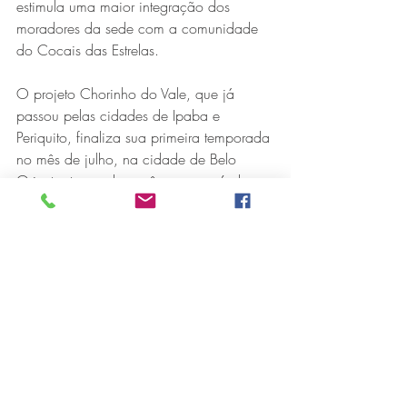
estimula uma maior integração dos 
moradores da sede com a comunidade 
do Cocais das Estrelas.
O projeto Chorinho do Vale, que já 
passou pelas cidades de Ipaba e 
Periquito, finaliza sua primeira temporada 
no mês de julho, na cidade de Belo 
Oriente, tornando o gênero acessível 
gratuitamente a essas comunidades, 
como observa Leida Hermsdorff Horst 
Gomes, Coordenadora de 
Comunicação Corporativa e Relações 
Institucionais, também responsável pelo 
Instituto Cenibra.
“Acreditamos na democratização do 
acesso à cultura, em especial nas 
cidades do interior, tão carentes de 