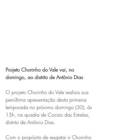
Expo Usipa começa nesta
quarta-feira (8) e reafirma
protagonismo como a maior
feira de comércio, indústria e
prestação de serviços de Minas
Gerais
Projeto Chorinho do Vale vai, no 
domingo, ao distrito de Antônio Dias
O projeto Chorinho do Vale realiza sua 
penúltima apresentação desta primeira 
Exposição “O Silêncio das
temporada no próximo domingo (30), às 
15h, na quadra de Cocais das Estrelas, 
Coisas” da artista visual Luiza
distrito de Antônio Dias. 
Drumond
Com o propósito de resgatar o Chorinho 