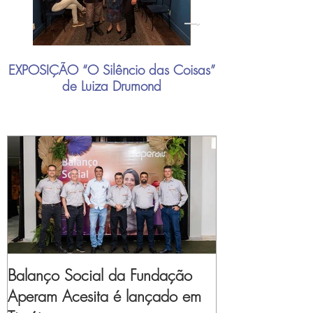
EXPOSIÇÃO “O Silêncio das Coisas”
"Mais do que nu
de Luiza Drumond
industrial brasil
Balanço Social da Fundação
Aperam Acesita é lançado em