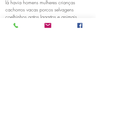
lá havia homens mulheres crianças 
cachorros vacas porcos selvagens 
coelhinhos gatos lagartos e animais.
E então havia a Rosa - não a flor nem a 
cor mas a menina - a menina que 
gostava mesmo era de azul. E ela 
precisava sair pelo mundo para descobrir 
quem ela realmente era. O espetáculo do 
Coletivo Aberto de Teatro inspirado na 
obra homônima de Gertrude Stein é uma 
experiência do corpo com as palavras, 
dos sons com as imagens.
É uma história sobre pessoas, bichos e 
coisas mas também sobre os nomes que 
tudo isso têm - e sobre os sons e 
significados que estes nomes carregam 
através de suas letras.