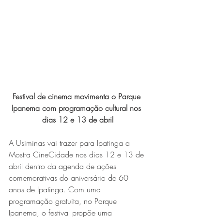
Expo Usipa começa nesta
quarta-feira (8) e reafirma
protagonismo como a maior
feira de comércio, indústria e
prestação de serviços de Minas
Gerais
Festival de cinema movimenta o Parque 
Ipanema com programação cultural nos 
dias 12 e 13 de abril
A Usiminas vai trazer para Ipatinga a 
Mostra CineCidade nos dias 12 e 13 de 
Exposição “O Silêncio das
abril dentro da agenda de ações 
comemorativas do aniversário de 60 
Coisas” da artista visual Luiza
anos de Ipatinga. Com uma 
Drumond
programação gratuita, no Parque 
Ipanema, o festival propõe uma 