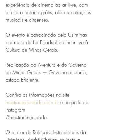
experiência de cinema ao ar livre, com 
direito a pipoca grátis, além de atrações 
musicais e circenses.
O evento é patrocinado pela Usiminas 
por meio da Lei Estadual de Incentivo à 
Cultura de Minas Gerais.
Série MPB abre temporada de
Realização da Aventura e do Governo 
de Minas Gerais — Governo diferente, 
shows em Ipatinga com Flávio
Estado Eficiente. 
Venturini
Confira as informações no site 
mostracinecidade.com.br
 e no perfil do 
Instagram                        
@mostracinecidade.
O diretor de Relações Institucionais da 
Usiminas, André Chaves, salienta a 