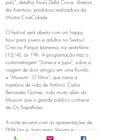
país”, detalha Anaís Della Croce, diretora 
da Aventura, produtora realizadora da 
Mostra CineCidade.
O festival será aberto com um happy 
hour para jovens e adultos no Sextou! 
Cine no Parque Ipanema, na sexta-feira 
(12/4), às 19h. A programação traz o 
curta-metragem “Soneca e Jupa”, sobre a 
viagem de dois amigos em uma Kombi, 
e “Mussum - O filmis”, que narra a 
trajetória de vida de Antônio Carlos 
Bernardes Gomes, indo muito além do 
Mussum que o grande público conhece 
de Os Trapalhões.
A noite encerra com as apresentações de 
DJ Fê Lins e, logo mais, Visuais e 
Interativos com Sandro Micolli. 