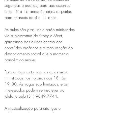
segundas e quartas, para adolescentes 
entre 12 a 16 anos; às terças e quartas, 
para crianças de 8 a 11 anos. 
As aulas são gratuitas e serão ministradas 
via a plataforma do Google Meet, 
garantindo aos alunos acesso aos 
conteúdos didáticos e a manutenção do 
Série MPB abre temporada de
distanciamento social que o momento 
shows em Ipatinga com Flávio
pandêmico requer. 
Venturini
Para ambas as turmas, as aulas serão 
ministradas nos horários das 18h às 
19h30. As vagas são limitadas, e os 
interessados podem se inscrever via 
telefone pelo (31) 9849.7744.
A musicalização para crianças e 