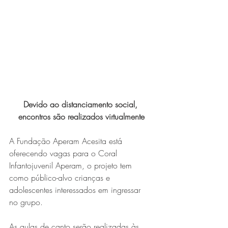
Expo Usipa começa nesta
quarta-feira (8) e reafirma
protagonismo como a maior
feira de comércio, indústria e
prestação de serviços de Minas
Gerais
Devido ao distanciamento social, 
encontros são realizados virtualmente
A Fundação Aperam Acesita está 
oferecendo vagas para o Coral 
Infantojuvenil Aperam, o projeto tem 
Exposição “O Silêncio das
como público-alvo crianças e 
Coisas” da artista visual Luiza
adolescentes interessados em ingressar 
Drumond
no grupo. 
As aulas de canto serão realizadas às 