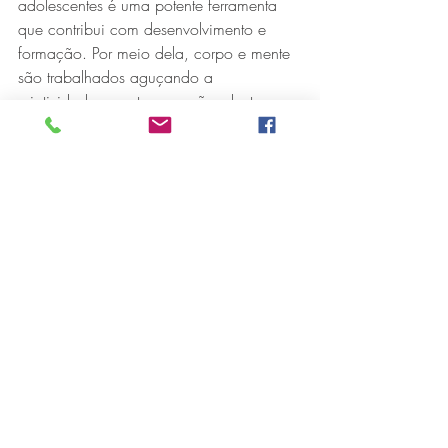
adolescentes é uma potente ferramenta 
que contribui com desenvolvimento e 
formação. Por meio dela, corpo e mente 
são trabalhados aguçando a 
criatividade, a autoexpressão, dentre 
outras habilidades.
Esses fatores justificam o empenho da 
Fundação Aperam Acesita para encarar 
os desafios impostos pela pandemia e 
manter as atividades do Coral 
Infantojuvenil Aperam.
“No ano passado, iniciamos os 
trabalhos virtualmente devido a 
pandemia, sabíamos que o novo formato 
seria um desafio, mas o resultado ao 
longo do ano foi surpreendente . 
Conseguimos manter a turma ativa, sem 