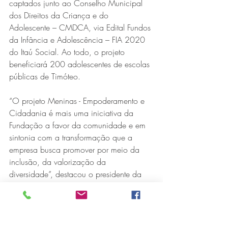
captados junto ao Conselho Municipal 
dos Direitos da Criança e do 
Adolescente – CMDCA, via Edital Fundos 
da Infância e Adolescência – FIA 2020 
do Itaú Social. Ao todo, o projeto 
beneficiará 200 adolescentes de escolas 
públicas de Timóteo.
“O projeto Meninas - Empoderamento e 
Cidadania é mais uma iniciativa da 
Fundação a favor da comunidade e em 
sintonia com a transformação que a 
empresa busca promover por meio da 
inclusão, da valorização da 
diversidade”, destacou o presidente da 
Fundação Aperam Acesita, Venilson 
Vitorino, durante o encontro que reuniu 
representantes de apoiadores do projeto, 
como instituições de ensino, Comitê 