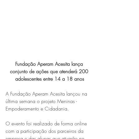
Expo Usipa começa nesta
quarta-feira (8) e reafirma
protagonismo como a maior
feira de comércio, indústria e
prestação de serviços de Minas
Gerais
Fundação Aperam Acesita lança 
conjunto de ações que atenderá 200 
adolescentes entre 14 a 18 anos
A Fundação Aperam Acesita lançou na 
última semana o projeto Meninas - 
Projeto abre inscrições para
Empoderamento e Cidadania.  
formar grupo de teatro cristão
no Vale do Aço
O evento foi realizado de forma online 
com a participação dos parceiros da 
empresa e das alunas que atuarão no 