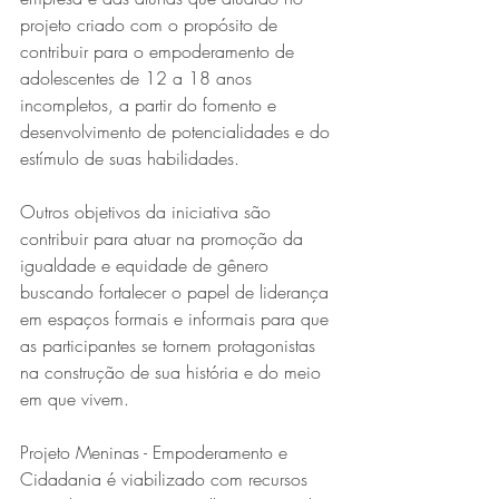
projeto criado com o propósito de 
contribuir para o empoderamento de 
adolescentes de 12 a 18 anos 
incompletos, a partir do fomento e 
desenvolvimento de potencialidades e do 
estímulo de suas habilidades. 
Outros objetivos da iniciativa são 
Série MPB abre temporada de
contribuir para atuar na promoção da 
shows em Ipatinga com Flávio
igualdade e equidade de gênero 
buscando fortalecer o papel de liderança 
Venturini
em espaços formais e informais para que 
as participantes se tornem protagonistas 
na construção de sua história e do meio 
em que vivem. 
Projeto Meninas - Empoderamento e 
Cidadania é viabilizado com recursos 